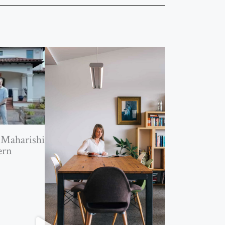
 Maharishi
ern