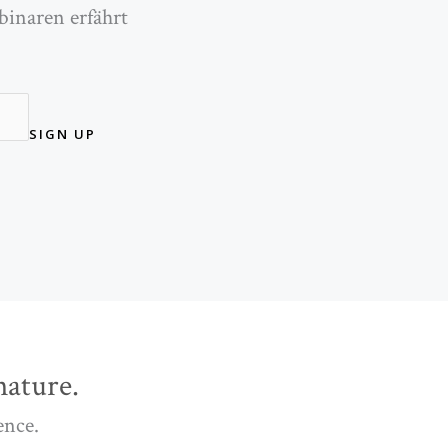
binaren erfährt
SIGN UP
ature.
ence.